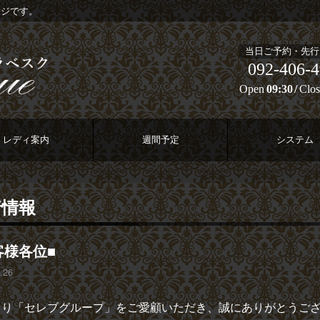
ージです。
当日ご予約・先行
092-406-
Open
09:30
Clos
レディ案内
週間予定
システム
着情報
客様各位■
.26
より「セレブグループ」をご愛顧いただき、誠にありがとうご