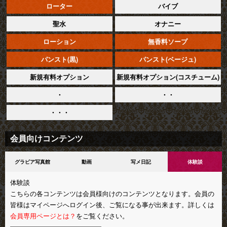
ローター
バイブ
聖水
オナニー
ローション
無香料ソープ
パンスト(黒)
パンスト(ベージュ)
新規有料オプション
新規有料オプション(コスチューム)
・
・・
・・・
会員向けコンテンツ
グラビア写真館
動画
写メ日記
体験談
体験談
こちらの各コンテンツは会員様向けのコンテンツとなります。会員の
皆様はマイページへログイン後、ご覧になる事が出来ます。詳しくは
会員専用ページとは？
をご覧ください。