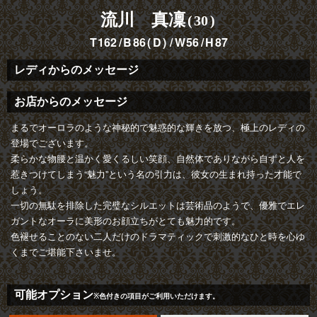
流川 真凜
30
162
86
D
56
87
レディからのメッセージ
お店からのメッセージ
まるでオーロラのような神秘的で魅惑的な輝きを放つ、極上のレディの
登場でございます。
柔らかな物腰と温かく愛くるしい笑顔、自然体でありながら自ずと人を
惹きつけてしまう“魅力”という名の引力は、彼女の生まれ持った才能で
しょう。
一切の無駄を排除した完璧なシルエットは芸術品のようで、優雅でエレ
ガントなオーラに美形のお顔立ちがとても魅力的です。
色褪せることのない二人だけのドラマティックで刺激的なひと時を心ゆ
くまでご堪能下さいませ。
可能オプション
※色付きの項目がご利用いただけます。