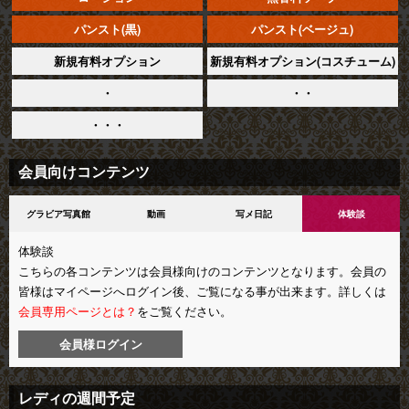
パンスト(黒)
パンスト(ベージュ)
新規有料オプション
新規有料オプション(コスチューム)
・
・・
・・・
会員向けコンテンツ
グラビア写真館
動画
写メ日記
体験談
体験談
こちらの各コンテンツは会員様向けのコンテンツとなります。会員の
皆様はマイページへログイン後、ご覧になる事が出来ます。詳しくは
会員専用ページとは？
をご覧ください。
会員様ログイン
レディの週間予定