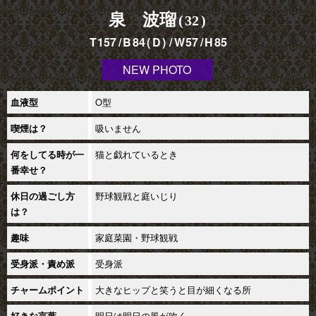
泉 波瑠
32
157
84
D
57
85
NEW PHOTO
O型
血液型
吸いません
喫煙は？
猫と戯れているとき
何をしてる時が一
番幸せ？
野球観戦と庭いじり
休日の過ごし方
は？
家庭菜園・野球観戦
趣味
受身派
受身派・責め派
大きなヒップと笑うと目が細くなる所
チャームポイント
明日は明日の風が吹く