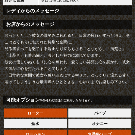
好きな言葉
レディからのメッセージ
お店からのメッセージ
おっとりとした彼女の微笑みに触れると、日常の疲れがすっと消え、そ
こはぬくもりに包まれた特別な空間に。
見る者すべてを魅了する端正な顔立ちもさることながら、「清楚さ」
「上品さ」も兼ね備え、凛とした魅力に溢れています。
彼女の優しいぬくもりに心を奪われ、愛らしい笑顔に心を惹かれ、彼女
の気品に心を打たれることでしょう。
非日常的な空間で彼女を独り占めにする幸せと、ゆっくりと流れる甘く
溶けてしまうような最高峰のひとときを、心ゆくまでお楽しみ下さい。
可能オプション
※色付きの項目がご利用いただけます。
ローター
バイブ
聖水
オナニー
ローション
無香料ソープ