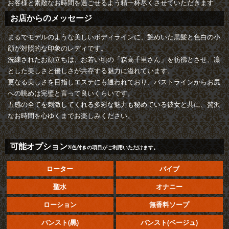
お客様と素敵なお時間を過ごせるよう精一杯尽くさせていただきます
お店からのメッセージ
まるでモデルのような美しいボディラインに、艶めいた黒髪と色白の小
顔が対照的な印象のレディです。
洗練されたお顔立ちは、お若い頃の「森高千里さん」を彷彿とさせ、凛
とした美しさと優しさが共存する魅力に溢れています。
更なる美しさを目指しエステにも通われており、バストラインからお尻
への眺めは完璧と言って良いくらいです。
五感の全てを刺激してくれる多彩な魅力も秘めている彼女と共に、贅沢
なお時間を心ゆくまでお楽しみください。
可能オプション
※色付きの項目がご利用いただけます。
ローター
バイブ
聖水
オナニー
ローション
無香料ソープ
パンスト(黒)
パンスト(ベージュ)