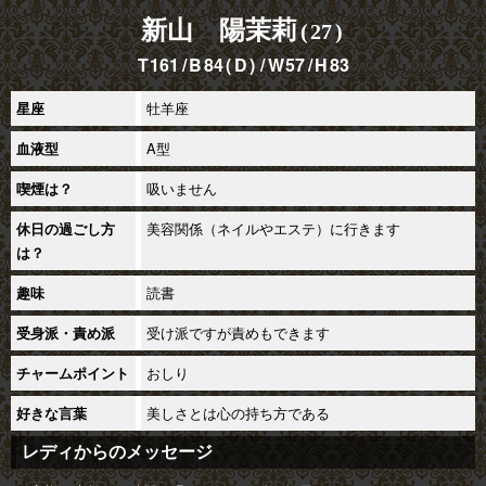
新山 陽茉莉
27
161
84
D
57
83
牡羊座
星座
A型
血液型
吸いません
喫煙は？
美容関係（ネイルやエステ）に行きます
休日の過ごし方
は？
読書
趣味
受け派ですが責めもできます
受身派・責め派
おしり
チャームポイント
美しさとは心の持ち方である
好きな言葉
レディからのメッセージ