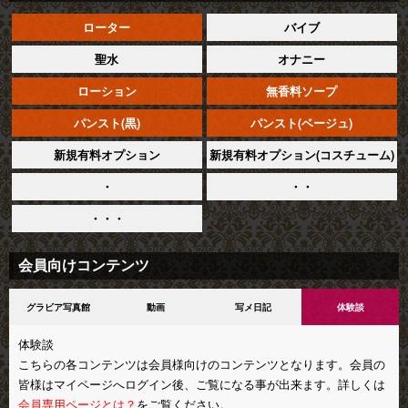
ローター
バイブ
聖水
オナニー
ローション
無香料ソープ
パンスト(黒)
パンスト(ベージュ)
新規有料オプション
新規有料オプション(コスチューム)
・
・・
・・・
会員向けコンテンツ
グラビア写真館
動画
写メ日記
体験談
体験談
こちらの各コンテンツは会員様向けのコンテンツとなります。会員の
皆様はマイページへログイン後、ご覧になる事が出来ます。詳しくは
会員専用ページとは？
をご覧ください。