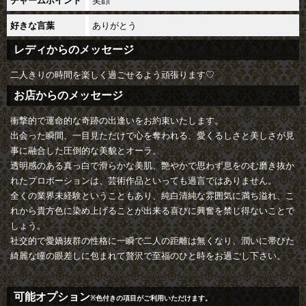
チャームポイント
ありがとう
好きな言葉
レディからのメッセージ
二人きりの時間を楽しく過ごせるよう頑張ります♡
お店からのメッセージ
衝撃的で運命的な奇跡の出逢いをお約束いたします。
出会った瞬間、一目見ただけで心を奪われる、愛くるしさと美しさが見
事に融合した圧倒的な美貌とオーラ。
透明感のある真っ白で滑らかな美肌、艶やかで思わず息をのむ磨き抜か
れたプロポーションは、芸術作品といっても過言ではありません。
全くの業界未経験ということもあり、純白清純な雰囲気に満ち溢れ、こ
れから貴方色に染め上げることが出来る喜びに興奮を禁じ得ないことで
しょう。
社交的で愛嬌抜群の性格に一瞬で二人の距離は無くなり、潤いに帯びた
綺麗な瞳の眼差しに包まれて贅沢で至福のひと時をお過ごし下さい。
可能オプション
※色付きの項目がご利用いただけます。