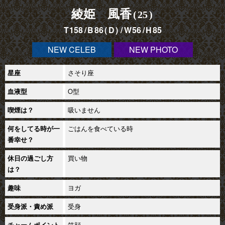
綾姫 風香
25
158
86
D
56
85
NEW CELEB
NEW PHOTO
さそり座
星座
O型
血液型
吸いません
喫煙は？
ごはんを食べている時
何をしてる時が一
番幸せ？
買い物
休日の過ごし方
は？
ヨガ
趣味
受身
受身派・責め派
笑顔