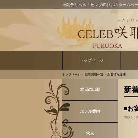
福岡デリヘル「セレブ咲耶」のホームペ
トップページ
トップページ
新着情報一覧
新着情報詳細
新
本日の出勤
■お
ホテル案内
2025.12
求人