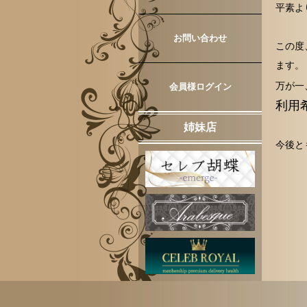
平素よ
お問い合わせ
この度
ます。
万が一
会員様ログイン
利用
姉妹店
今後と