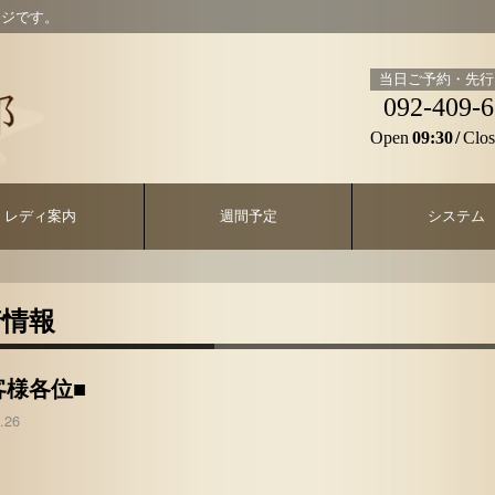
ージです。
当日ご予約・先行
092-409-
Open
09:30
Clos
レディ案内
週間予定
システム
着情報
客様各位■
.26