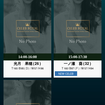
14:00-16:00
15:00-17:30
26
32
光月 果穂
一ノ瀬 葵
160
85
D
57
86
160
87
F
57
84
NEW CELEB