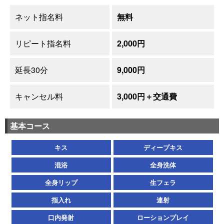
ネット指名料
無料
リピート指名料
2,000円
延長30分
9,000円
キャンセル料
3,000円＋交通費
基本コース
キス
ディープキス
混浴
全身洗体
全身リップ
生フェラ
指入れ
連射
口内発射
ローションプレイ