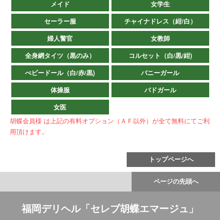
メイド
女学生
セーラー服
チャイナドレス（紺/白）
婦人警官
女教師
全身網タイツ（黒のみ）
コルセット（白/黒/紺)
べビードール（白/赤/黒)
バニーガール
体操服
バドガール
女医
胡蝶会員様 は上記の有料オプション（ＡＦ以外）が全て無料にてご利
用頂けます。
トップページへ
ページの先頭へ
福岡デリヘル「セレブ胡蝶エマージュ」