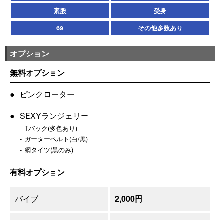
素股
受身
69
その他多数あり
オプション
無料オプション
ピンクローター
SEXYランジェリー
Tバック(多色あり)
ガーターベルト(白/黒)
網タイツ(黒のみ)
有料オプション
バイブ
2,000円