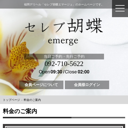
福岡デリヘル「セレブ胡蝶エマージュ」のホームページです。
当日ご予約・先行ご予約
092-710-5622
Open
09:30
Close
02:00
会員ページについて
会員様ログイン
トップページ
料金のご案内
料金のご案内