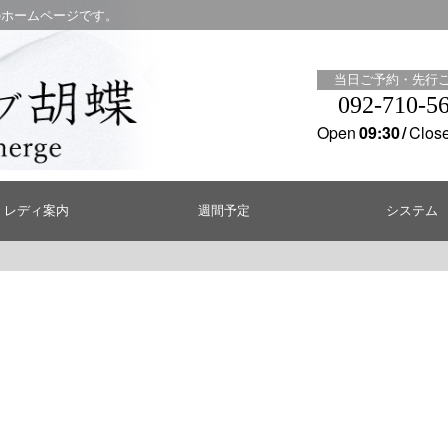
のホームページです。
当日ご予約・先行
092-710-5
Open
09:30
Clos
レディ案内
週間予定
システム