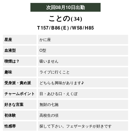
次回08月10日出勤
ことの
34
157
86
E
58
85
かに座
星座
O型
血液型
吸いません
喫煙は？
ライブに行くこと
趣味
どちらも興味があります♪
受身派・責め派
目・あひる口・えくぼ
チャームポイント
無財の七施
好きな言葉
高校生の頃
初体験
探して下さい。フェザータッチが好きです
性感帯