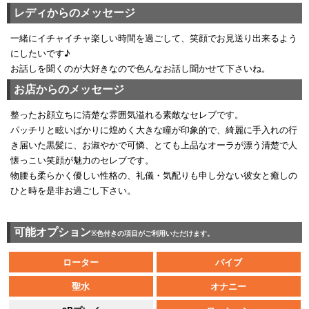
レディからのメッセージ
一緒にイチャイチャ楽しい時間を過ごして、笑顔でお見送り出来るよう
にしたいです♪
お話しを聞くのが大好きなので色んなお話し聞かせて下さいね。
お店からのメッセージ
整ったお顔立ちに清楚な雰囲気溢れる素敵なセレブです。
パッチリと眩いばかりに煌めく大きな瞳が印象的で、綺麗に手入れの行
き届いた黒髪に、お淑やかで可憐、とても上品なオーラが漂う清楚で人
懐っこい笑顔が魅力のセレブです。
物腰も柔らかく優しい性格の、礼儀・気配りも申し分ない彼女と癒しの
ひと時を是非お過ごし下さい。
可能オプション
※色付きの項目がご利用いただけます。
ローター
バイブ
聖水
オナニー