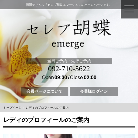
福岡デリヘル「セレブ胡蝶エマージュ」のホームページです。
当日ご予約・先行ご予約
092-710-5622
Open
09:30
Close
02:00
会員ページについて
会員様ログイン
トップページ
レディのプロフィールのご案内
レディのプロフィールのご案内