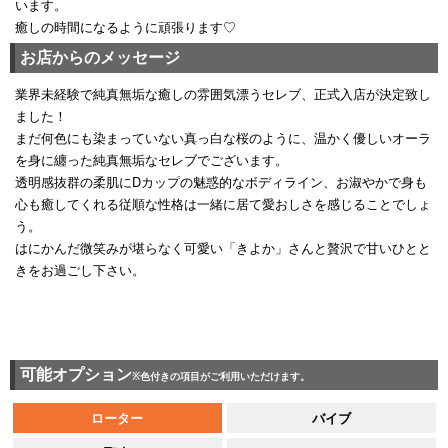
います。
癒しの時間になるように頑張ります♡
お店からのメッセージ
業界未経験で純真無垢な癒しの雰囲気漂うセレブ、正式入店が決定致し
ました！
まだ何色にも染まっていない真っ白な桜のように、温かく優しいオーラ
を身に纏った純真無垢なセレブでございます。
透明感抜群の柔肌にDカップの魅惑的なボディライン、お淑やかで身も
心も癒してくれる従順な性格は一緒に居て愛おしさを感じることでしょ
う。
はにかんだ微笑みが堪らなく可愛い「きよか」さんと贅沢で甘いひとと
きをお過ごし下さい。
可能オプション
※色付きの項目がご利用いただけます。
ローター
バイブ