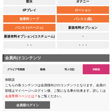
聖水
オナニー
3Pプレイ
ローション
無香料ソープ
パンスト(黒)
パンスト(ベージュ)
新規有料オプション
新規有料オプション(コスチューム)
・
・・
・・・
会員向けコンテンツ
グラビア写真館
動画
写メ日記
体験談
体験談
こちらの各コンテンツは会員様向けのコンテンツとなります。会員の
皆様はマイページへログイン後、ご覧になる事が出来ます。詳しくは
会員専用ページとは？
をご覧ください。
会員様ログイン