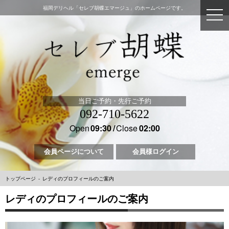
福岡デリヘル「セレブ胡蝶エマージュ」のホームページです。
当日ご予約・先行ご予約
092-710-5622
Open
09:30
Close
02:00
会員ページについて
会員様ログイン
トップページ
レディのプロフィールのご案内
レディのプロフィールのご案内