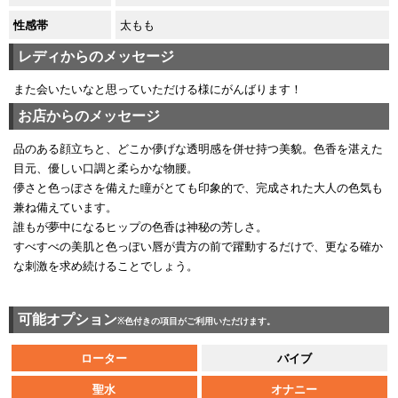
太もも
性感帯
レディからのメッセージ
また会いたいなと思っていただける様にがんばります！
お店からのメッセージ
品のある顔立ちと、どこか儚げな透明感を併せ持つ美貌。色香を湛えた
目元、優しい口調と柔らかな物腰。
儚さと色っぽさを備えた瞳がとても印象的で、完成された大人の色気も
兼ね備えています。
誰もが夢中になるヒップの色香は神秘の芳しさ。
すべすべの美肌と色っぽい唇が貴方の前で躍動するだけで、更なる確か
な刺激を求め続けることでしょう。
可能オプション
※色付きの項目がご利用いただけます。
ローター
バイブ
聖水
オナニー