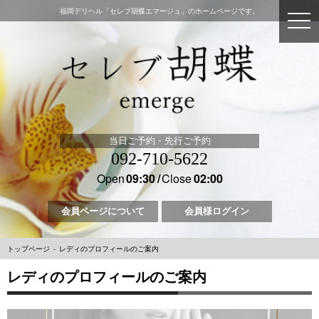
福岡デリヘル「セレブ胡蝶エマージュ」のホームページです。
当日ご予約・先行ご予約
092-710-5622
Open
09:30
Close
02:00
会員ページについて
会員様ログイン
トップページ
レディのプロフィールのご案内
レディのプロフィールのご案内