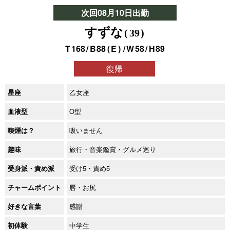
次回08月10日出勤
すずな
39
168
88
E
58
89
復帰
乙女座
星座
O型
血液型
吸いません
喫煙は？
旅行・音楽鑑賞・グルメ巡り
趣味
受け5・責め5
受身派・責め派
唇・お尻
チャームポイント
感謝
好きな言葉
中学生
初体験