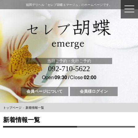
福岡デリヘル「セレブ胡蝶エマージュ」のホームページです。
当日ご予約・先行ご予約
092-710-5622
Open
09:30
Close
02:00
会員ページについて
会員様ログイン
トップページ
新着情報一覧
新着情報一覧